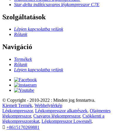
Star-delta indítócsavaros légkompresszor C7E
Szolgáltatások
Lépjen kapcsolatba velünk
Rólunk
Navigáció
Termékek
Rólunk
Lépjen kapcsolatba velünk
© Copyright - 2010-2022 : Minden jog fenntartva.
Kiemelt Termék
,
Webhelytérkép
Légkompresszor
,
Légkompresszor alkatrészek
,
Olajmentes
légkompresszor
,
Csavaros légkompresszor
,
Csökkenti a
légkompresszorokat
,
Légkompresszor Lowesnél
,

+8615170269881