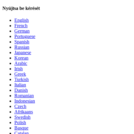
Nyújtsa be kérését
English
French
German
Portuguese
Spanish
Russian
Japanese
Korean
Arabic
Irish
Greek
Turkish
Italian
Danish
Romanian
Indonesian
Czech
Afrikaans
Swedish
Polish
Basque
Catalan