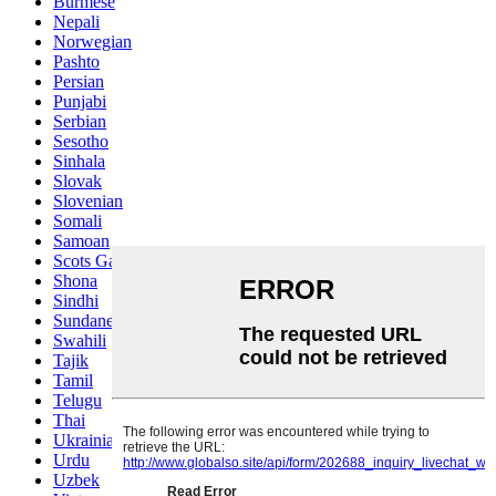
Burmese
Nepali
Norwegian
Pashto
Persian
Punjabi
Serbian
Sesotho
Sinhala
Slovak
Slovenian
Somali
Samoan
Scots Gaelic
Shona
Sindhi
Sundanese
Swahili
Tajik
Tamil
Telugu
Thai
Ukrainian
Urdu
Uzbek