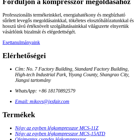
Forduljon a kompresszor megoldásához
Professzionális termékeinkkel, energiahatékony és megbízható
sűrített levegős megoldásainkkal, tökéletes elosztóhálózatunkkal és
hosszú távú értéknövelt szolgáltatásainkkal világszerte elnyertük
vásárlóink ​​bizalmát és elégedettségét.
Esettanulmányaink
Elérhetőségei
Cím: No. 7 Factory Building, Standard Factory Building,
High-tech Industrial Park, Yiyang County, Shangrao City,
Jiangxi tartomány
WhatsApp: +86 18170892579
Email: mikovs@jxsfair.com
Termékek
Négy az egyben légkompresszor MCS-11Z
Négy az egyben légkompresszor MCS-15ATD
Olajmentes csendes légkompresszor