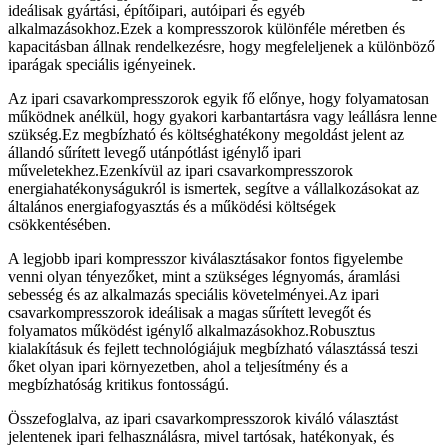
ideálisak gyártási, építőipari, autóipari és egyéb
alkalmazásokhoz.Ezek a kompresszorok különféle méretben és
kapacitásban állnak rendelkezésre, hogy megfeleljenek a különböző
iparágak speciális igényeinek.
Az ipari csavarkompresszorok egyik fő előnye, hogy folyamatosan
működnek anélkül, hogy gyakori karbantartásra vagy leállásra lenne
szükség.Ez megbízható és költséghatékony megoldást jelent az
állandó sűrített levegő utánpótlást igénylő ipari
műveletekhez.Ezenkívül az ipari csavarkompresszorok
energiahatékonyságukról is ismertek, segítve a vállalkozásokat az
általános energiafogyasztás és a működési költségek
csökkentésében.
A legjobb ipari kompresszor kiválasztásakor fontos figyelembe
venni olyan tényezőket, mint a szükséges légnyomás, áramlási
sebesség és az alkalmazás speciális követelményei.Az ipari
csavarkompresszorok ideálisak a magas sűrített levegőt és
folyamatos működést igénylő alkalmazásokhoz.Robusztus
kialakításuk és fejlett technológiájuk megbízható választássá teszi
őket olyan ipari környezetben, ahol a teljesítmény és a
megbízhatóság kritikus fontosságú.
Összefoglalva, az ipari csavarkompresszorok kiváló választást
jelentenek ipari felhasználásra, mivel tartósak, hatékonyak, és