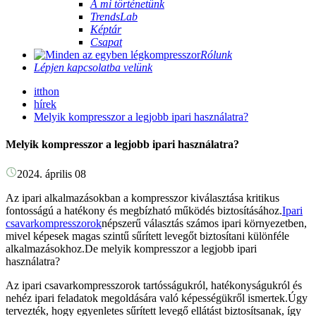
A mi történetünk
TrendsLab
Képtár
Csapat
Rólunk
Lépjen kapcsolatba velünk
itthon
hírek
Melyik kompresszor a legjobb ipari használatra?
Melyik kompresszor a legjobb ipari használatra?
2024. április 08
Az ipari alkalmazásokban a kompresszor kiválasztása kritikus
fontosságú a hatékony és megbízható működés biztosításához.
Ipari
csavarkompresszorok
népszerű választás számos ipari környezetben,
mivel képesek magas szintű sűrített levegőt biztosítani különféle
alkalmazásokhoz.De melyik kompresszor a legjobb ipari
használatra?
Az ipari csavarkompresszorok tartósságukról, hatékonyságukról és
nehéz ipari feladatok megoldására való képességükről ismertek.Úgy
tervezték, hogy egyenletes sűrített levegő ellátást biztosítsanak, így