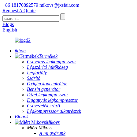
+86 18170892579
mikovs@jxsfair.com
Request A Quote
Blogs
English
itthon
Termékek
Csavaros légkompresszor
Légszárító hűtőközeg
Légtartály
Szárító
Oxigén koncentrátor
Benzin generátor
Dízel légkompresszor
Dugattyús légkompresszor
Csővezeték szűrő
Légkompresszor alkatrészek
Blogok
Mikovs
Miért Mikovs
A mi gyárunk