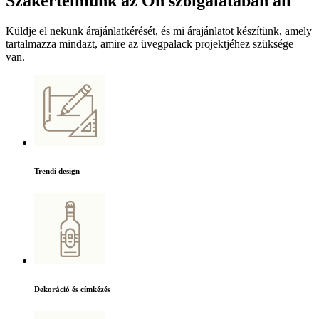
Szakértelmünk az Ön szolgálatában áll
Küldje el nekünk árajánlatkérését, és mi árajánlatot készítünk, amely
tartalmazza mindazt, amire az üvegpalack projektjéhez szüksége
van.
Trendi design
Dekoráció és címkézés