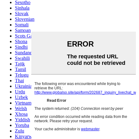
Sesotho
Sinhala
Slovak
Slovenian
Somali
Samoan
Scots Gaelic
Shona
Sindhi
Sundanese
Swahili
Tajik
Tamil
Telugu
Thai
Ukrainian
Urdu
Uzbek
Vietnamese
Welsh
Xhosa
Yiddish
Yoruba
Zulu
Kinyarwanda