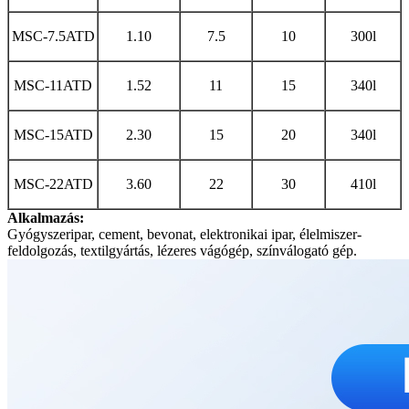
MSC-7.5ATD
1.10
7.5
10
3
00l
MSC-11ATD
1.52
11
15
340l
MSC-15ATD
2.30
15
20
340l
MSC-22ATD
3.60
22
30
410l
Alkalmazás:
Gyógyszeripar, cement, bevonat, elektronikai ipar, élelmiszer-
feldolgozás, textilgyártás, lézeres vágógép, színválogató gép.