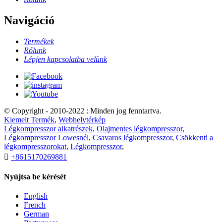
Navigáció
Termékek
Rólunk
Lépjen kapcsolatba velünk
© Copyright - 2010-2022 : Minden jog fenntartva.
Kiemelt Termék
,
Webhelytérkép
Légkompresszor alkatrészek
,
Olajmentes légkompresszor
,
Légkompresszor Lowesnél
,
Csavaros légkompresszor
,
Csökkenti a
légkompresszorokat
,
Légkompresszor
,

+8615170269881
Nyújtsa be kérését
English
French
German