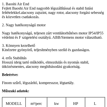
1. Baoshi Air End
Fejlett Baoshi Air End nagyobb légszállítással és stabil futási
feltételekkel.alacsony zajszint, nagy rotor, alacsony forgási sebesség
és közvetlen csatlakozás.
2. Nagy hatékonyságú motor
Nagy hatékonyságú, teljesen zárt ventilátorhűtéses motor IP54/lP55
védelmi és F szigetelési osztályú. ABB/Siemens motor választható.
3. Könnyen kezelhető
Kinézetre gyönyörű, teljesítményben szelíd és gazdaságos.
4. erős Stabilitás
Hosszú ideig tartó működés, elmozdulás és nyomás stabil,
ütközésmentes, alacsony meghibásodási gyakoriság.
Beleértve:
Finom szűrő, légszárító, kompresszor, légtartály.
Műszaki adatok:
MODELL
m³/perc
kw
HP
L