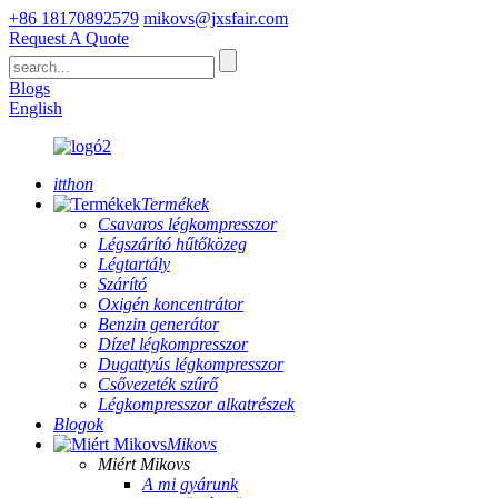
+86 18170892579
mikovs@jxsfair.com
Request A Quote
Blogs
English
itthon
Termékek
Csavaros légkompresszor
Légszárító hűtőközeg
Légtartály
Szárító
Oxigén koncentrátor
Benzin generátor
Dízel légkompresszor
Dugattyús légkompresszor
Csővezeték szűrő
Légkompresszor alkatrészek
Blogok
Mikovs
Miért Mikovs
A mi gyárunk