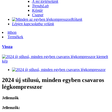
A mi történetünk
TrendsLab
Képtár
Csapat
Rólunk
Lépjen kapcsolatba velünk
itthon
Termékek
Vissza
2024 új stílusú, minden egyben csavaros
légkompresszor
Jellemzők
Jellemzők: