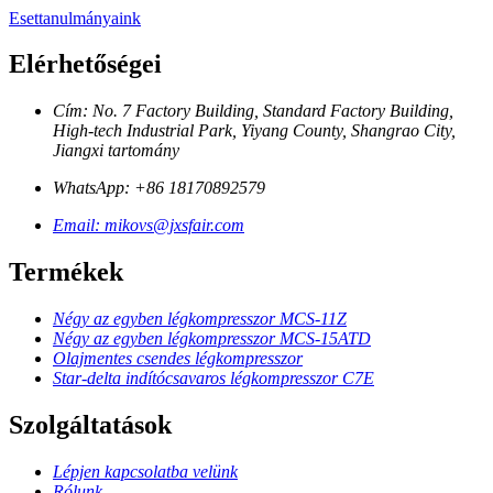
Esettanulmányaink
Elérhetőségei
Cím: No. 7 Factory Building, Standard Factory Building,
High-tech Industrial Park, Yiyang County, Shangrao City,
Jiangxi tartomány
WhatsApp: +86 18170892579
Email: mikovs@jxsfair.com
Termékek
Négy az egyben légkompresszor MCS-11Z
Négy az egyben légkompresszor MCS-15ATD
Olajmentes csendes légkompresszor
Star-delta indítócsavaros légkompresszor C7E
Szolgáltatások
Lépjen kapcsolatba velünk
Rólunk