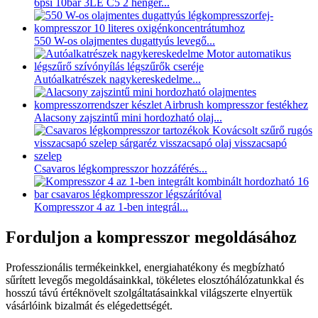
6psi 10bar 3LE C5 2 henger...
550 W-os olajmentes dugattyús levegő...
Autóalkatrészek nagykereskedelme...
Alacsony zajszintű mini hordozható olaj...
Csavaros légkompresszor hozzáférés...
Kompresszor 4 az 1-ben integrál...
Forduljon a kompresszor megoldásához
Professzionális termékeinkkel, energiahatékony és megbízható
sűrített levegős megoldásainkkal, tökéletes elosztóhálózatunkkal és
hosszú távú értéknövelt szolgáltatásainkkal világszerte elnyertük
vásárlóink ​​bizalmát és elégedettségét.